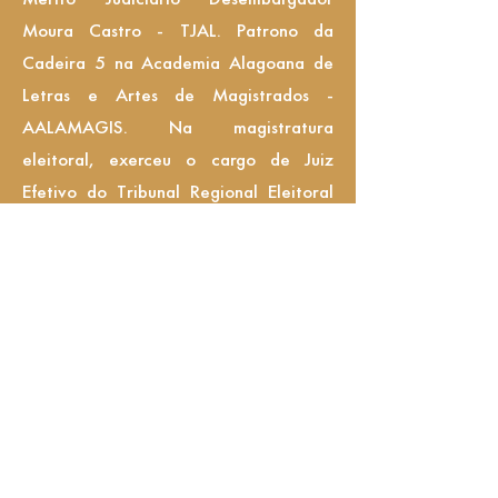
Moura Castro - TJAL. Patrono da
Cadeira 5 na Academia Alagoana de
Letras e Artes de Magistrados -
AALAMAGIS. Na magistratura
eleitoral, exerceu o cargo de Juiz
Efetivo do Tribunal Regional Eleitoral
de Alagoas - TRE-AL, pela classe dos
desembargadores, de
15.06.1961
a
15.06.1965
; eleito Vice-Presidente do
TRE-AL, no período de
28.08.1961
;
eleito Presidente do TRE-AL para o
período de
09.04.1962
a
15.06.1965
;
Obras: Data Inicial da Nossa
Emancipação Jurídica, in revista Letras