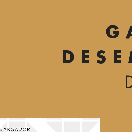
G
DES