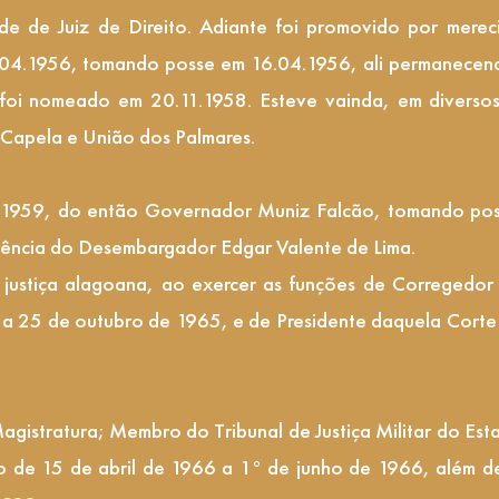
dade de Juiz de Direito. Adiante foi promovido por mere
04.1956, tomando posse em 16.04.1956, ali permanecend
 foi nomeado em 20.11.1958. Esteve vainda, em diversos
 Capela e União dos Palmares.
9.1959, do então Governador Muniz Falcão, tomando po
idência do Desembargador Edgar Valente de Lima.
a justiça alagoana, ao exercer as funções de Corregedor
a 25 de outubro de 1965, e de Presidente daquela Corte 
stratura; Membro do Tribunal de Justiça Militar do Est
o de 15 de abril de 1966 a 1° de junho de 1966, além d