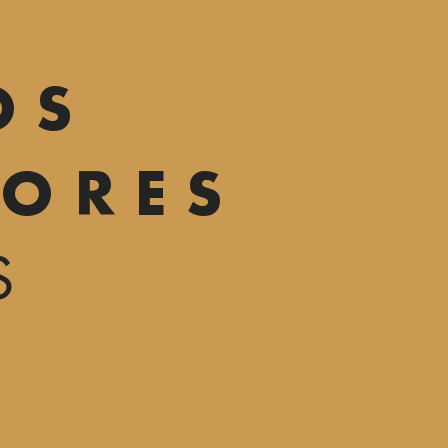
OS
ORES
S