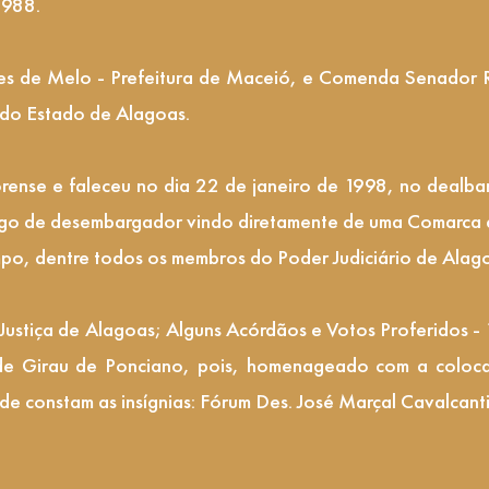
1988.
s de Melo - Prefeitura de Maceió, e Comenda Senador R
 do Estado de Alagoas.
rense e faleceu no dia 22 de janeiro de 1998, no dealba
argo de desembargador vindo diretamente de uma Comarca d
po, dentre todos os membros do Poder Judiciário de Alag
 Justiça de Alagoas; Alguns Acórdãos e Votos Proferidos -
 de Girau de Ponciano, pois, homenageado com a colo
nde constam as insígnias: Fórum Des. José Marçal Cavalcanti