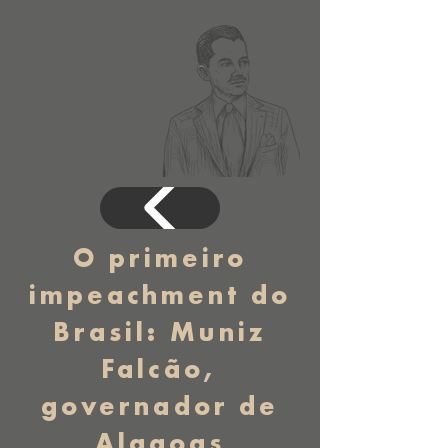
O primeiro
impeachment do
Brasil: Muniz
Falcão,
governador de
Alagoas