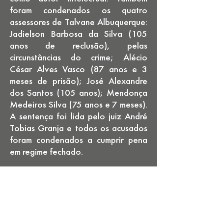
foram condenados os quatro
assessores de Talvane Albuquerque:
Jadielson Barbosa da Silva (105
anos de reclusão), pelas
circunstâncias do crime; Alécio
César Alves Vasco (87 anos e 3
meses de prisão); José Alexandre
dos Santos (105 anos); Mendonça
Medeiros Silva (75 anos e 7 meses).
A sentença foi lida pelo juiz André
Tobias Granja e todos os acusados
foram condenados a cumprir pena
em regime fechado.
Em 2021, Talvane Albuquerque
conseguiu progressão de pena para
o regime semiaberto e deixou a
prisão no dia 25 de outubro. A