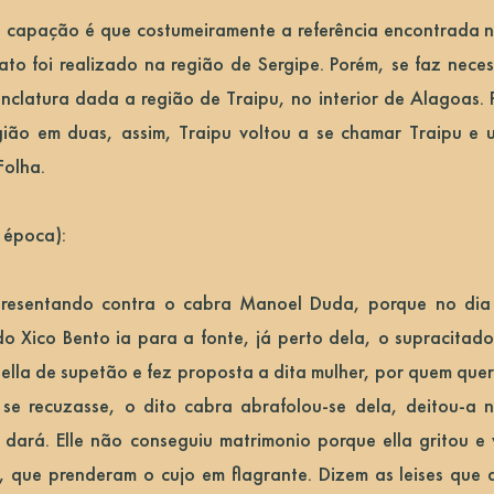
capação é que costumeiramente a referência encontrada n
fato foi realizado na região de Sergipe. Porém, se faz nece
clatura dada a região de Traipu, no interior de Alagoas. 
gião em duas, assim, Traipu voltou a se chamar Traipu e 
Folha.
 época):
presentando contra o cabra Manoel Duda, porque no di
 Xico Bento ia para a fonte, já perto dela, o supracitad
ella de supetão e fez proposta a dita mulher, por quem que
 se recuzasse, o dito cabra abrafolou-se dela, deitou-a
dará. Elle não conseguiu matrimonio porque ella gritou e
 que prenderam o cujo em flagrante. Dizem as leises que