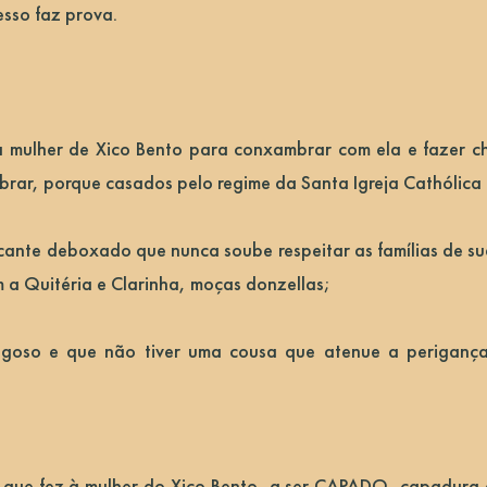
esso faz prova.
mulher de Xico Bento para conxambrar com ela e fazer ch
brar, porque casados pelo regime da Santa Igreja Cathólic
nte deboxado que nunca soube respeitar as famílias de sua
a Quitéria e Clarinha, moças donzellas;
goso e que não tiver uma cousa que atenue a periganç
 que fez à mulher do Xico Bento, a ser CAPADO, capadura q